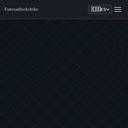
🇪🇸
Funroadluckchiko
ES